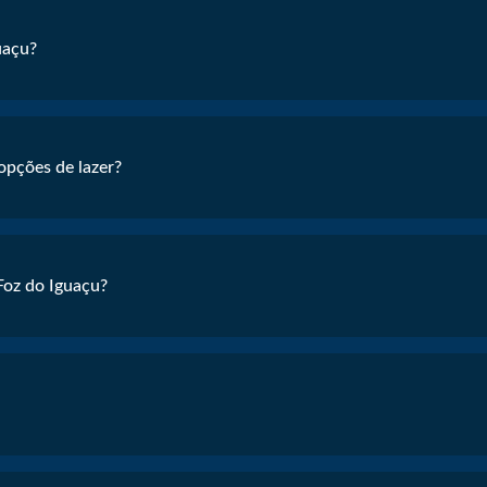
uaçu?
pções de lazer?
Foz do Iguaçu?