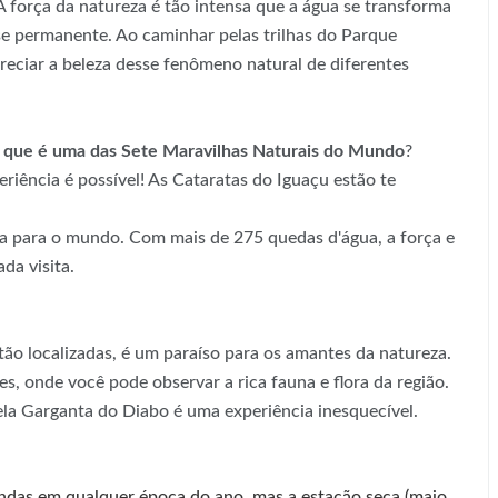
força da natureza é tão intensa que a água se transforma
se permanente. Ao caminhar pelas trilhas do Parque
reciar a beleza desse fenômeno natural de diferentes
 que é uma das Sete Maravilhas Naturais do Mundo
?
riência é possível! As Cataratas do Iguaçu estão te
a para o mundo. Com mais de 275 quedas d'água, a força e
da visita.
ão localizadas, é um paraíso para os amantes da natureza.
es, onde você pode observar a rica fauna e flora da região.
ela Garganta do Diabo é uma experiência inesquecível.
indas em qualquer época do ano, mas a estação seca (maio