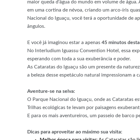
maior queda d'água do mundo em volume de água. A 
em uma cortina de névoa, criando um arco-íris qua
Nacional do Iguaçu, você terá a oportunidade de ap
ângulos.
E você já imaginou estar a apenas
45 minutos desta
No Interludium Iguassu Convention Hotel, essa expe
esperando com toda a sua exuberância e poder.
As Cataratas do Iguaçu são um presente da naturez
a beleza desse espetáculo natural impressionam a ca
Aventure-se na selva:
O Parque Nacional do Iguaçu, onde as Cataratas est
Trilhas ecológicas te levam por paisagens exuberant
E para os mais aventureiros, um passeio de barco p
Dicas para aproveitar ao máximo sua visita:
Melhor época para visitar:
As Cataratas são l