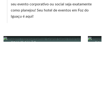
seu evento corporativo ou social seja exatamente
como planejou! Seu hotel de eventos em Foz do
Iguaçu é aqui!
GRAND SALÃO
SALÃ
INTERLUDIUM - PARA
PARA
EVENTOS